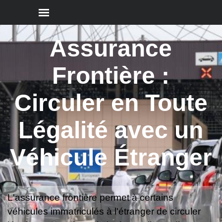
Aller au contenu
Sauter le menu
Assurance
Frontière :
Circuler en Toute
Légalité avec un
Véhicule Étranger
L'assurance frontière permet à certains
véhicules immatriculés à l'étranger de circuler